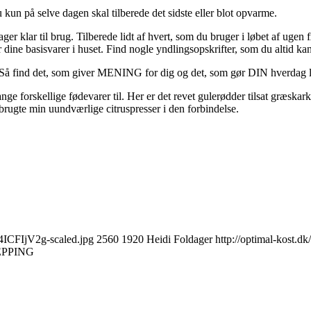
 kun på selve dagen skal tilberede det sidste eller blot opvarme.
r klar til brug. Tilberede lidt af hvert, som du bruger i løbet af ugen 
r dine basisvarer i huset. Find nogle yndlingsopskrifter, som du altid kan 
. Så find det, som giver MENING for dig og det, som gør DIN hverdag l
nge forskellige fødevarer til. Her er det revet gulerødder tilsat græskarke
g brugte min uundværlige citruspresser i den forbindelse.
4ICFIjV2g-scaled.jpg
2560
1920
Heidi Foldager
http://optimal-kost.
EPPING