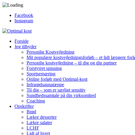
Facebook
Instagram
Forside
Jeg tilbyder
Personlig Kostvejledning
Mit populære kostvejledningsforløb – et lidt længere forl
Personlig kostvejledning – til dig og din partner
Forstyrret spisning
Sportsernæring
Online forløb med Optimal-kost
Infrarødsaunatæppe
Til dig – som er særligt sensitiv
Sundhedssamtale på din virksomhed
Coaching
Opskrifter
Brød
Lækre desserter
Lækre salater
LCHF
Lidt af hvert