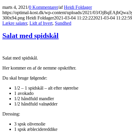
marts 4, 2021
/
0 Kommentarer
/
af
Heidi Foldager
https://optimal-kost.dk/wp-content/uploads/2021/03/OjBqEAjbQwa
300x94.png
Heidi Foldager
2021-03-04 11:22:22
2021-03-04 11:22:5
Lækre salater
,
Lidt af hvert
,
Sundhed
Salat med spidskål
Salat med spidskål.
Her kommer en af de nemme opskrifter.
Du skal bruge følgende:
1/2 – 1 spidskål – alt efter størrelse
1 avokado
1/2 håndfuld mandler
1/2 håndfuld valnødder
Dressing:
3 spsk olivenolie
1 spsk æblecidereddike