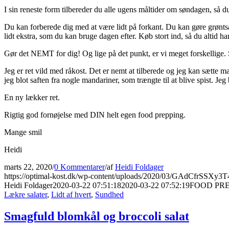
I sin reneste form tilbereder du alle ugens måltider om søndagen, så du
Du kan forberede dig med at være lidt på forkant. Du kan gøre grøntsage
lidt ekstra, som du kan bruge dagen efter. Køb stort ind, så du altid ha
Gør det NEMT for dig! Og lige på det punkt, er vi meget forskellige
Jeg er ret vild med råkost. Det er nemt at tilberede og jeg kan sætte ma
jeg blot saften fra nogle mandariner, som trængte til at blive spist. Je
En ny lækker ret.
Rigtig god fornøjelse med DIN helt egen food prepping.
Mange smil
Heidi
marts 22, 2020
/
0 Kommentarer
/
af
Heidi Foldager
https://optimal-kost.dk/wp-content/uploads/2020/03/GAdCfrSSXy3T
Heidi Foldager
2020-03-22 07:51:18
2020-03-22 07:52:19
FOOD PR
Lækre salater
,
Lidt af hvert
,
Sundhed
Smagfuld blomkål og broccoli salat