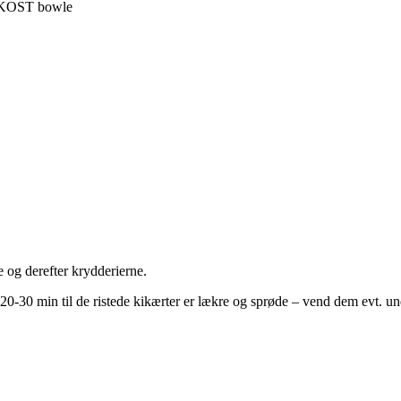
OST bowle
e og derefter krydderierne.
20-30 min til de ristede kikærter er lækre og sprøde – vend dem evt. un