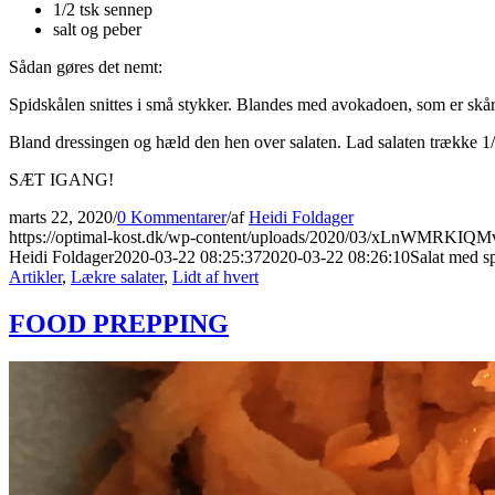
1/2 tsk sennep
salt og peber
Sådan gøres det nemt:
Spidskålen snittes i små stykker. Blandes med avokadoen, som er skå
Bland dressingen og hæld den hen over salaten. Lad salaten trække 1/
SÆT IGANG!
marts 22, 2020
/
0 Kommentarer
/
af
Heidi Foldager
https://optimal-kost.dk/wp-content/uploads/2020/03/xLnWMRKIQM
Heidi Foldager
2020-03-22 08:25:37
2020-03-22 08:26:10
Salat med s
Artikler
,
Lækre salater
,
Lidt af hvert
FOOD PREPPING