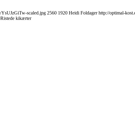
3yYsUJzGiTw-scaled.jpg
2560
1920
Heidi Foldager
http://optimal-kos
9
Ristede kikærter