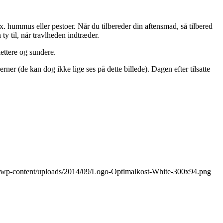
fx. hummus eller pestoer. Når du tilbereder din aftensmad, så tilbered
ty til, når travlheden indtræder.
ettere og sundere.
rner (de kan dog ikke lige ses på dette billede). Dagen efter tilsatte
dk/wp-content/uploads/2014/09/Logo-Optimalkost-White-300x94.png