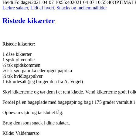
Heidi Foldager
2021-04-07 10:55:40
2021-04-07 10:55:40
OPTIMALK
Lækre salater
,
Lidt af hvert
,
Snacks og mellemmåltider
Ristede kikærter
Ristede kikærter:
1 dåse kikærter
1 spsk olivenolie
½ tsk spidskommen
½ tsk sød paprika eller røget paprika
½ tsk hvidløgspulver
1 tsk urtesalt (jeg bruger den fra A. Vogel)
Skyl kikærterne og tør dem i et rent klæde. Vend kikærterne godt i oli
Fordel på en bageplade med bagepapir og bag i 175 grader varmluft i 
Opbevares tørt og tætsluttet låg.
Brug dem som snack i dine salater..
Kilde: Valdemarsro