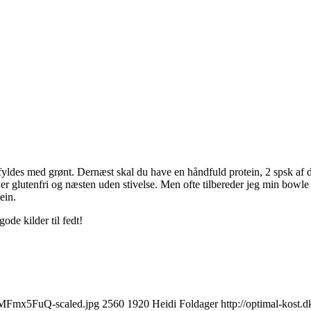
yldes med grønt. Dernæst skal du have en håndfuld protein, 2 spsk af d
, er glutenfri og næsten uden stivelse. Men ofte tilbereder jeg min bow
ein.
ode kilder til fedt!
NjMFmx5FuQ-scaled.jpg
2560
1920
Heidi Foldager
http://optimal-kost