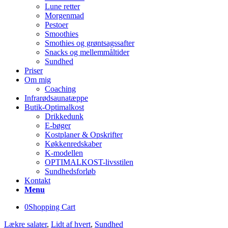
Lune retter
Morgenmad
Pestoer
Smoothies
Smothies og grøntsagssafter
Snacks og mellemmåltider
Sundhed
Priser
Om mig
Coaching
Infrarødsaunatæppe
Butik-Optimalkost
Drikkedunk
E-bøger
Kostplaner & Opskrifter
Køkkenredskaber
K-modellen
OPTIMALKOST-livsstilen
Sundhedsforløb
Kontakt
Menu
0
Shopping Cart
Lækre salater
,
Lidt af hvert
,
Sundhed