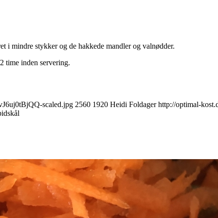
ret i mindre stykker og de hakkede mandler og valnødder.
2 time inden servering.
vJ6uj0tBjQQ-scaled.jpg
2560
1920
Heidi Foldager
http://optimal-kos
pidskål