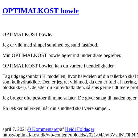
OPTIMALKOST bowle
OPTIMALKOST bowle.
Jeg er vild med simpel sundhed og sund fastfood.
Min OPTIMALKOST bowle hører ind under disse begreber.
OPTIMALKOST bowlen kan du variere i uendeligheder.
Tag udgangspunkt i K-modellen, hvor halvdelen af din tallerken skal f
som kulhydratkilde. Den er jeg ret vild med, da den er fuld af næring
blodsukker). Udelader du kulhydratkilden, så spis gerne lidt mere prot
Jeg bruger ofte pestoer til mine salater. De giver smag til maden og er g
En lækker tallerken, når din sundhed skal være simpel..
april 7, 2021
/
0 Kommentarer
/
af
Heidi Foldager
https://optimal-kost.dk/wp-content/uploads/2021/04/ew3VsilNT0h