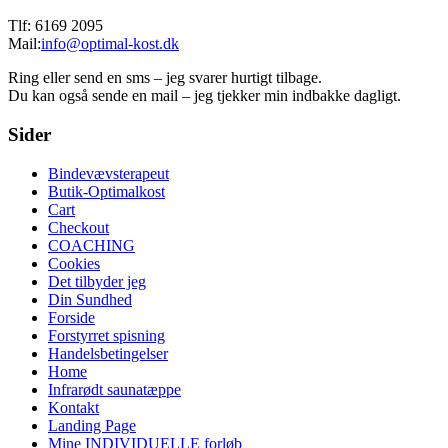
Tlf: 6169 2095
Mail:
info@optimal-kost.dk
Ring eller send en sms – jeg svarer hurtigt tilbage.
Du kan også sende en mail – jeg tjekker min indbakke dagligt.
Sider
Bindevævsterapeut
Butik-Optimalkost
Cart
Checkout
COACHING
Cookies
Det tilbyder jeg
Din Sundhed
Forside
Forstyrret spisning
Handelsbetingelser
Home
Infrarødt saunatæppe
Kontakt
Landing Page
Mine INDIVIDUELLE forløb