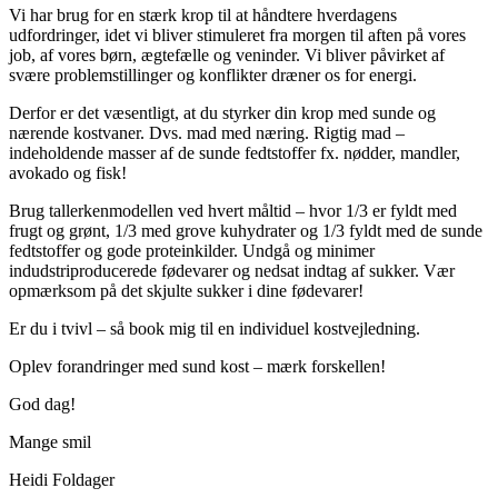
Vi har brug for en stærk krop til at håndtere hverdagens
udfordringer, idet vi bliver stimuleret fra morgen til aften på vores
job, af vores børn, ægtefælle og veninder. Vi bliver påvirket af
svære problemstillinger og konflikter dræner os for energi.
Derfor er det væsentligt, at du styrker din krop med sunde og
nærende kostvaner. Dvs. mad med næring. Rigtig mad –
indeholdende masser af de sunde fedtstoffer fx. nødder, mandler,
avokado og fisk!
Brug tallerkenmodellen ved hvert måltid – hvor 1/3 er fyldt med
frugt og grønt, 1/3 med grove kuhydrater og 1/3 fyldt med de sunde
fedtstoffer og gode proteinkilder. Undgå og minimer
indudstriproducerede fødevarer og nedsat indtag af sukker. Vær
opmærksom på det skjulte sukker i dine fødevarer!
Er du i tvivl – så book mig til en individuel kostvejledning.
Oplev forandringer med sund kost – mærk forskellen!
God dag!
Mange smil
Heidi Foldager