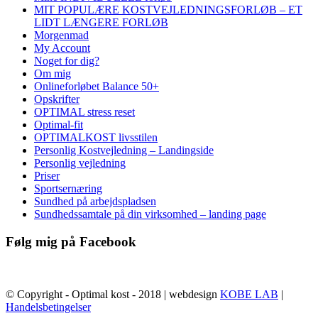
MIT POPULÆRE KOSTVEJLEDNINGSFORLØB – ET
LIDT LÆNGERE FORLØB
Morgenmad
My Account
Noget for dig?
Om mig
Onlineforløbet Balance 50+
Opskrifter
OPTIMAL stress reset
Optimal-fit
OPTIMALKOST livsstilen
Personlig Kostvejledning – Landingside
Personlig vejledning
Priser
Sportsernæring
Sundhed på arbejdspladsen
Sundhedssamtale på din virksomhed – landing page
Følg mig på Facebook
© Copyright - Optimal kost - 2018 | webdesign
KOBE LAB
|
Handelsbetingelser