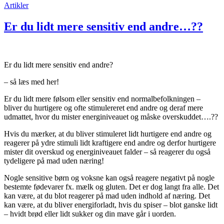
Artikler
Er du lidt mere sensitiv end andre…??
Er du lidt mere sensitiv end andre?
– så læs med her!
Er du lidt mere følsom eller sensitiv end normalbefolkningen –
bliver du hurtigere og ofte stimulereret end andre og deraf mere
udmattet, hvor du mister energiniveauet og måske overskuddet….??
Hvis du mærker, at du bliver stimuleret lidt hurtigere end andre og
reagerer på ydre stimuli lidt kraftigere end andre og derfor hurtigere
mister dit overskud og energiniveauet falder – så reagerer du også
tydeligere på mad uden næring!
Nogle sensitive børn og voksne kan også reagere negativt på nogle
bestemte fødevarer fx. mælk og gluten. Det er dog langt fra alle. Det
kan være, at du blot reagerer på mad uden indhold af næring. Det
kan være, at du bliver energiforladt, hvis du spiser – blot ganske lidt
– hvidt brød eller lidt sukker og din mave går i uorden.