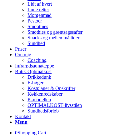
Lidt af hvert
Lune retter
Morgenmad
Pestoer
Smoothies
Smothies og grøntsagssafter
Snacks og mellemmåltider
Sundhed
Priser
Om mig
Coaching
Infrarødsaunatæppe
Butik-Optimalkost
Drikkedunk
E-bøger
Kostplaner & Opskrifter
Køkkenredskaber
K-modellen
OPTIMALKOST-livsstilen
Sundhedsforløb
Kontakt
Menu
0
Shopping Cart